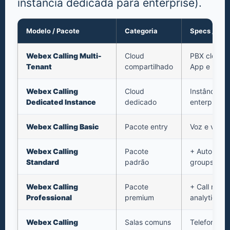
instância dedicada para enterprise).
Modelo / Pacote
Categoria
Specs / Fea
Webex Calling Multi-
Cloud
PBX cloud 
Tenant
compartilhado
App e MPP
Webex Calling
Cloud
Instância e
Dedicated Instance
dedicado
enterprise
Webex Calling Basic
Pacote entry
Voz e voice
Webex Calling
Pacote
+ Auto-atte
Standard
padrão
groups
Webex Calling
Pacote
+ Call recor
Professional
premium
analytics a
Webex Calling
Salas comuns
Telefone de