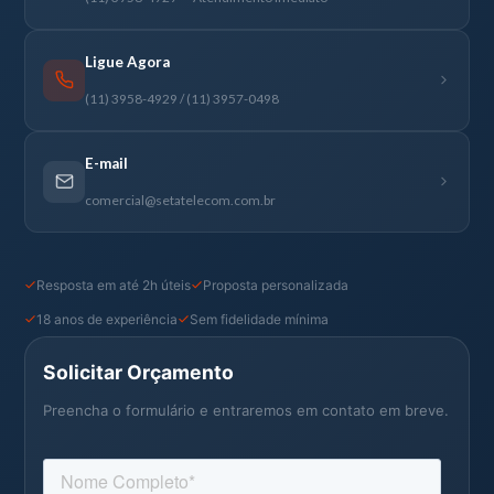
Ligue Agora
(11) 3958-4929 / (11) 3957-0498
E-mail
comercial@setatelecom.com.br
Resposta em até 2h úteis
Proposta personalizada
18 anos de experiência
Sem fidelidade mínima
Solicitar Orçamento
Preencha o formulário e entraremos em contato em breve.