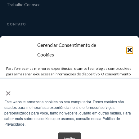
Trabalhe Conosco
CONTATO
CAMPINAS
Gerenciar Consentimento de
Rua Guapuruvu, 242 — 3° andar
Alphaville, Campinas/SP
Cookies
TELEFONE
Para fornecer as melhores experiências, usamos tecnologias como cookies
(11) 3958-4929 / (11) 3957-0498
para armazenar e/ou acessar informações do dispositivo. O consentimento
para essas tecnologias nos permitirá processar dados como comportamento
×
de navegação ou IDs exclusivos neste site. Não consentir ou retirar o
E-MAIL
consentimento pode afetar negativamente certos recursos e funções.
comercial@setatelecom.com.br
Este website armazena cookies no seu computador. Esses cookies são
usados ​​para melhorar sua experiência no site e fornecer serviços
ACEITAR
personalizados para você, tanto no website, quanto em outras mídias. Para
saber mais sobre os cookies que usamos, consulte nossa Política de
© 2025 Seta Telecom. Todos os direitos reservados.
NEGAR
Privacidade.
Privacidade
Termos de Uso
VER PREFERÊNCIAS
Parceiro
Cisco · Dell · Fortinet · Acronis
Aceitar