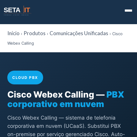
SETA
IT
TECHNOLOGY · STRATEGY · INNOVATION
Início
Produtos
Comunicações Unificadas
›
›
› Cisco
Webex Calling
CLOUD PBX
Cisco Webex Calling —
PBX
corporativo em nuvem
Cisco Webex Calling — sistema de telefonia
corporativa em nuvem (UCaaS). Substitui PBX
on-premise por serviço gerenciado Cisco. Auto-