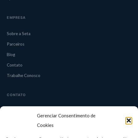
EMPRESA
Sobre a Seta
Parceiros
Blog
Contato
Trabalhe Conosco
CONTATO
CAMPINAS
Gerenciar Consentimento de
Rua Guapuruvu, 242 — 3° andar
Alphaville, Campinas/SP
Cookies
TELEFONE