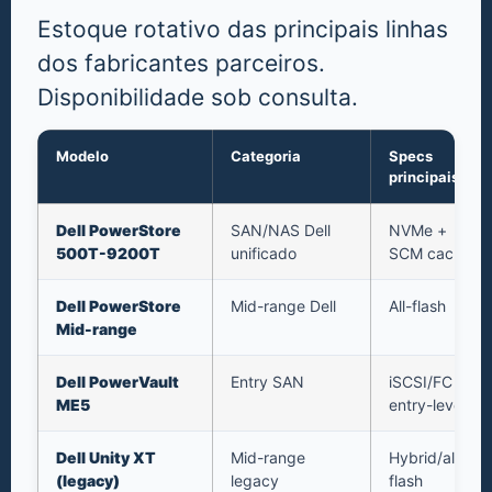
Estoque rotativo das principais linhas
dos fabricantes parceiros.
Disponibilidade sob consulta.
Modelo
Categoria
Specs
principais
Dell PowerStore
SAN/NAS Dell
NVMe +
500T-9200T
unificado
SCM cache
Dell PowerStore
Mid-range Dell
All-flash
Mid-range
Dell PowerVault
Entry SAN
iSCSI/FC
ME5
entry-level
Dell Unity XT
Mid-range
Hybrid/all-
(legacy)
legacy
flash