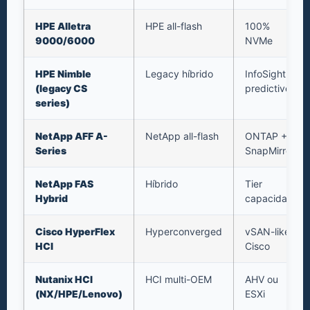
HPE Alletra
HPE all-flash
100%
9000/6000
NVMe
HPE Nimble
Legacy híbrido
InfoSight
(legacy CS
predictive
series)
NetApp AFF A-
NetApp all-flash
ONTAP +
Series
SnapMirror
NetApp FAS
Híbrido
Tier
Hybrid
capacidade
Cisco HyperFlex
Hyperconverged
vSAN-like
HCI
Cisco
Nutanix HCI
HCI multi-OEM
AHV ou
(NX/HPE/Lenovo)
ESXi