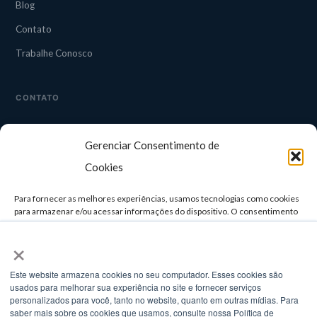
Blog
Contato
Trabalhe Conosco
CONTATO
CAMPINAS
Gerenciar Consentimento de
Rua Guapuruvu, 242 — 3° andar
Alphaville, Campinas/SP
Cookies
TELEFONE
Para fornecer as melhores experiências, usamos tecnologias como cookies
(11) 3958-4929 / (11) 3957-0498
para armazenar e/ou acessar informações do dispositivo. O consentimento
para essas tecnologias nos permitirá processar dados como comportamento
×
de navegação ou IDs exclusivos neste site. Não consentir ou retirar o
E-MAIL
consentimento pode afetar negativamente certos recursos e funções.
comercial@setatelecom.com.br
Este website armazena cookies no seu computador. Esses cookies são
usados ​​para melhorar sua experiência no site e fornecer serviços
ACEITAR
personalizados para você, tanto no website, quanto em outras mídias. Para
saber mais sobre os cookies que usamos, consulte nossa Política de
© 2025 Seta Telecom. Todos os direitos reservados.