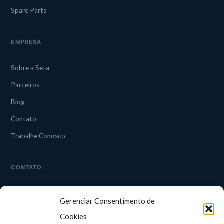
Spare Parts
EMPRESA
Sobre a Seta
Parceiros
Blog
Contato
Trabalhe Conosco
CONTATO
CAMPINAS
Gerenciar Consentimento de
Rua Guapuruvu, 242 — 3° andar
Alphaville, Campinas/SP
Cookies