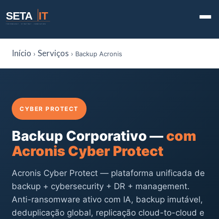
SETA
IT
TECHNOLOGY · STRATEGY · INNOVATION
Início
Serviços
›
› Backup Acronis
CYBER PROTECT
Backup Corporativo —
com
Acronis Cyber Protect
Acronis Cyber Protect — plataforma unificada de
backup + cybersecurity + DR + management.
Anti-ransomware ativo com IA, backup imutável,
deduplicação global, replicação cloud-to-cloud e