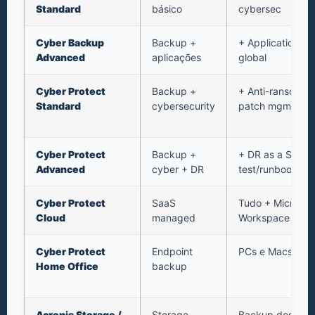
Standard
básico
cybersec
Cyber Backup
Backup +
+ Application-a
Advanced
aplicações
global
Cyber Protect
Backup +
+ Anti-ransomwa
Standard
cybersecurity
patch mgmt
Cyber Protect
Backup +
+ DR as a Servic
Advanced
cyber + DR
test/runbook
Cyber Protect
SaaS
Tudo + Microsof
Cloud
managed
Workspace bac
Cyber Protect
Endpoint
PCs e Macs end
Home Office
backup
Acronis Storage /
Storage
Backup destino 