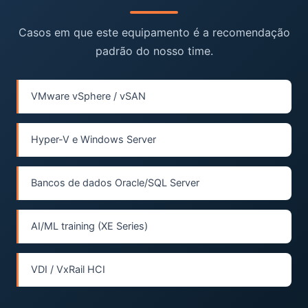
Casos em que este equipamento é a recomendação
padrão do nosso time.
VMware vSphere / vSAN
Hyper-V e Windows Server
Bancos de dados Oracle/SQL Server
AI/ML training (XE Series)
VDI / VxRail HCI