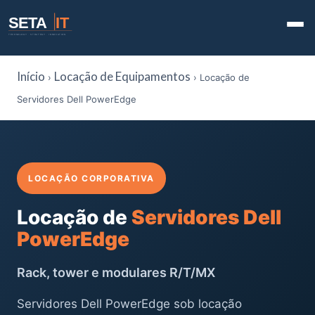
SETA
IT
TECHNOLOGY · STRATEGY · INNOVATION
Início
Locação de Equipamentos
›
› Locação de
Servidores Dell PowerEdge
LOCAÇÃO CORPORATIVA
Locação de
Servidores Dell
PowerEdge
Rack, tower e modulares R/T/MX
Servidores Dell PowerEdge sob locação