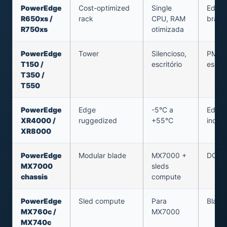
PowerEdge
Cost-optimized
Single
Edge 
R650xs /
rack
CPU, RAM
branc
R750xs
otimizada
PowerEdge
Tower
Silencioso,
PME /
T150 /
escritório
escrit
T350 /
T550
PowerEdge
Edge
-5°C a
Edge 
XR4000 /
ruggedized
+55°C
indust
XR8000
PowerEdge
Modular blade
MX7000 +
DC mo
MX7000
sleds
chassis
compute
PowerEdge
Sled compute
Para
Blade
MX760c /
MX7000
MX740c