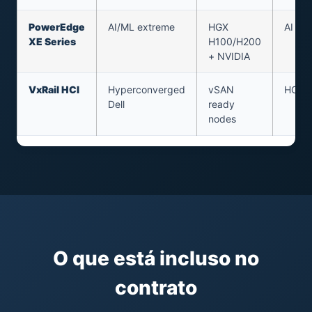
PowerEdge
AI/ML extreme
HGX
AI tra
XE Series
H100/H200
+ NVIDIA
VxRail HCI
Hyperconverged
vSAN
HCI 
Dell
ready
nodes
O que está incluso no
contrato