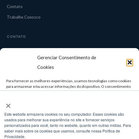
Contato
Trabalhe Conosco
CONTATO
CAMPINAS
Gerenciar Consentimento de
Rua Guapuruvu, 242 — 3° andar
Alphaville, Campinas/SP
Cookies
TELEFONE
Para fornecer as melhores experiências, usamos tecnologias como cookies
(11) 3958-4929 / (11) 3957-0498
para armazenar e/ou acessar informações do dispositivo. O consentimento
para essas tecnologias nos permitirá processar dados como comportamento
×
de navegação ou IDs exclusivos neste site. Não consentir ou retirar o
E-MAIL
consentimento pode afetar negativamente certos recursos e funções.
comercial@setatelecom.com.br
Este website armazena cookies no seu computador. Esses cookies são
usados ​​para melhorar sua experiência no site e fornecer serviços
ACEITAR
personalizados para você, tanto no website, quanto em outras mídias. Para
saber mais sobre os cookies que usamos, consulte nossa Política de
© 2025 Seta Telecom. Todos os direitos reservados.
NEGAR
Privacidade.