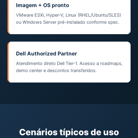
Imagem + OS pronto
VMware ESXi, Hyper-V, Linux (RHEL/Ubuntu/SLES)
ou Windows Server pré-instalado conforme spec.
Dell Authorized Partner
Atendimento direto Dell Tier-1. Acesso a roadmaps,
demo center e descontos transferidos.
Cenários típicos de uso