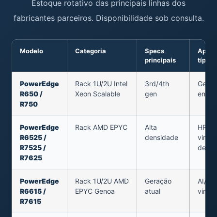
Estoque rotativo das principais linhas dos
fabricantes parceiros. Disponibilidade sob consulta.
Modelo
Categoria
Specs
Aplic
principais
típica
PowerEdge
Rack 1U/2U Intel
3rd/4th
Genér
R650 /
Xeon Scalable
gen
enterp
R750
PowerEdge
Rack AMD EPYC
Alta
HPC,
R6525 /
densidade
virtua
R7525 /
densa
R7625
PowerEdge
Rack 1U/2U AMD
Geração
AI/ML
R6615 /
EPYC Genoa
atual
virtua
R7615