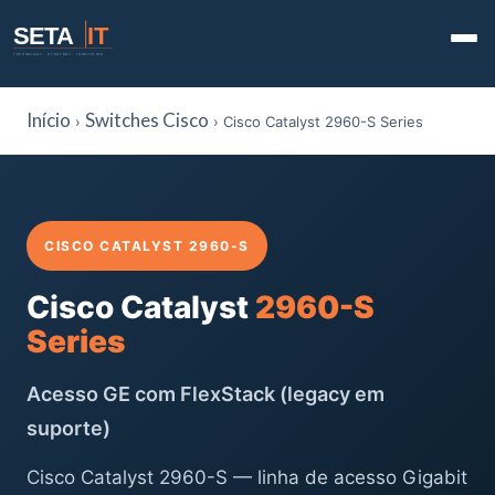
SETA
IT
TECHNOLOGY · STRATEGY · INNOVATION
Início
Switches Cisco
›
› Cisco Catalyst 2960-S Series
CISCO CATALYST 2960-S
Cisco Catalyst
2960-S
Series
Acesso GE com FlexStack (legacy em
suporte)
Cisco Catalyst 2960-S — linha de acesso Gigabit