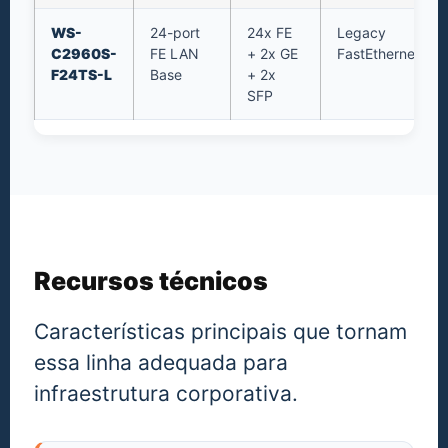
WS-
24-port
24x FE
Legacy
C2960S-
FE LAN
+ 2x GE
FastEthernet
F24TS-L
Base
+ 2x
SFP
Recursos técnicos
Características principais que tornam
essa linha adequada para
infraestrutura corporativa.