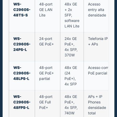
WS-
48-port
48x GE
Acesso
C2960S-
GE LAN
+ 2x
entry alta
48TS-S
Lite
SFP,
densidade
software
LAN Lite
WS-
24-port
24x GE
Telefonia IP
C2960S-
GE PoE+
PoE+,
+ APs
24PS-L
4x SFP,
370W
WS-
48-port
48x GE
Acesso com
C2960S-
GE PoE+
(24
PoE parcial
48LPS-L
partial
PoE+),
4x SFP
WS-
48-port
48x GE
APs + IP
C2960S-
GE Full
PoE+,
Phones
48FPS-L
PoE+
4x SFP,
densidade
740W
total