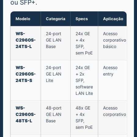
ou SFP+.
Modelo
Categoria
Specs
Aplicação
WS-
24-port
24x GE
Acesso
C2960S-
GE LAN
+ 4x
corporativo
24TS-L
Base
SFP,
básico
sem PoE
WS-
24-port
24x GE
Acesso
C2960S-
GE LAN
+ 2x
entry
24TS-S
Lite
SFP,
software
LAN Lite
WS-
48-port
48x GE
Acesso
C2960S-
GE LAN
+ 4x
corporativo
48TS-L
Base
SFP,
sem PoE