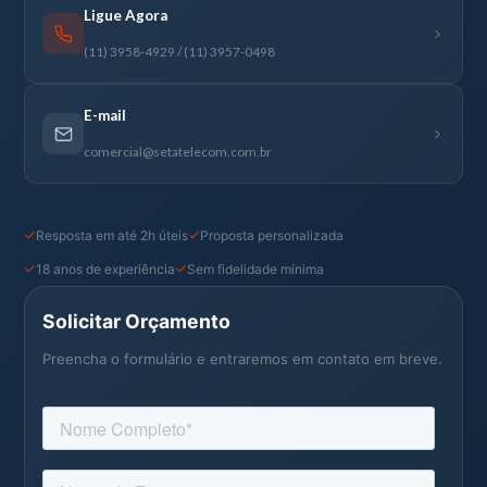
Ligue Agora
(11) 3958-4929 / (11) 3957-0498
E-mail
comercial@setatelecom.com.br
Resposta em até 2h úteis
Proposta personalizada
18 anos de experiência
Sem fidelidade mínima
Solicitar Orçamento
Preencha o formulário e entraremos em contato em breve.