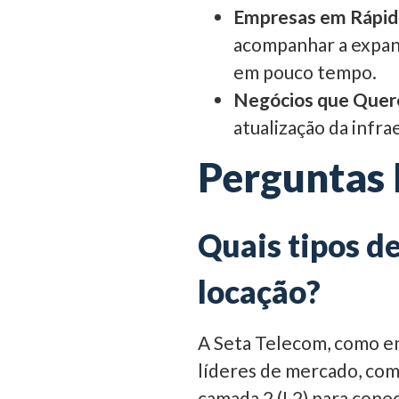
Empresas em Rápid
acompanhar a expans
em pouco tempo.
Negócios que Quere
atualização da infr
Perguntas 
Quais tipos d
locação?
A Seta Telecom, como em
líderes de mercado, co
camada 2 (L2) para cone