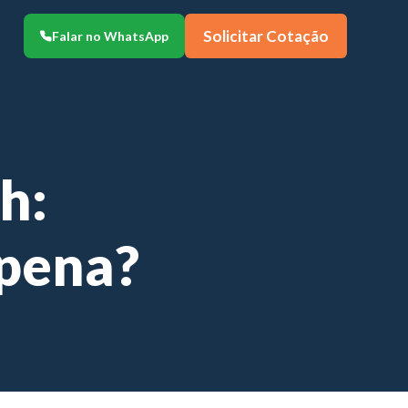
Solicitar Cotação
Falar no WhatsApp
h:
 pena?