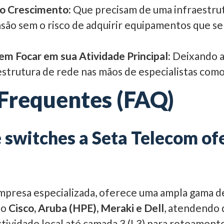
o Crescimento:
Que precisam de uma infraestrut
ão sem o risco de adquirir equipamentos que se 
m Focar em sua Atividade Principal:
Deixando a
aestrutura de rede nas mãos de especialistas com
Frequentes (FAQ)
e switches a Seta Telecom of
presa especializada, oferece uma ampla gama d
mo
Cisco, Aruba (HPE), Meraki e Dell
, atendendo 
ctividade local até camada 3 (L3) para roteamen