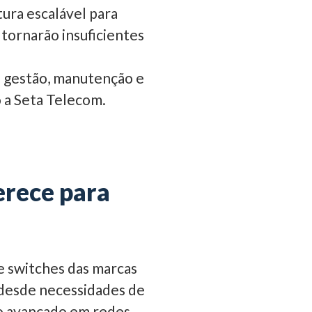
ura escalável para
tornarão insuficientes
 gestão, manutenção e
o a Seta Telecom.
erece para
e switches das marcas
desde necessidades de
to avançado em redes