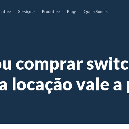
entos
Serviços
Produtos
Blog
Quem Somos
▾
▾
▾
▾
ou comprar switc
a locação vale a