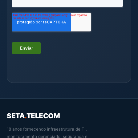
SETA
.
TELECOM
18 anos fornecendo infraestrutura de TI,
monitoramento gerenciado, segurança e