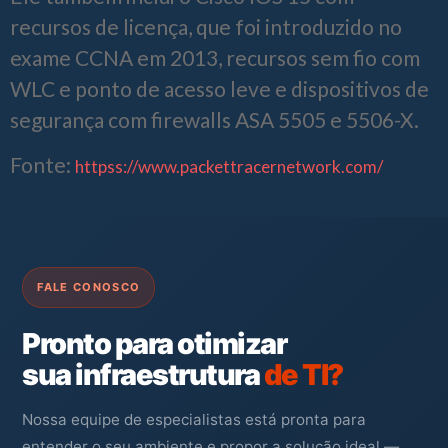
recursos de licença, que foi introduzido no
exame CCNA em 2013, recursos sem fio com
WLC e ponto de acesso leve e dispositivos de
segurança com firewalls ASA 5505 e 5506-X.
Fonte:
httpss://www.packettracernetwork.com/
FALE CONOSCO
Pronto para otimizar
sua infraestrutura
de TI?
Nossa equipe de especialistas está pronta para
entender o seu ambiente e propor a solução ideal —