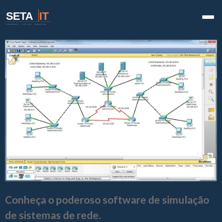
SETA
IT
TECHNOLOGY · STRATEGY · INNOVATION
Conheça o poderoso software de simulação
de sistemas de rede.