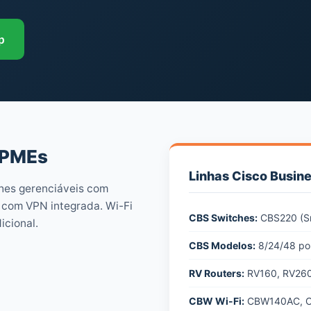
p
 PMEs
Linhas Cisco Busin
hes gerenciáveis com
 com VPN integrada. Wi-Fi
CBS Switches:
CBS220 (Sm
icional.
CBS Modelos:
8/24/48 po
RV Routers:
RV160, RV260,
CBW Wi-Fi:
CBW140AC, C