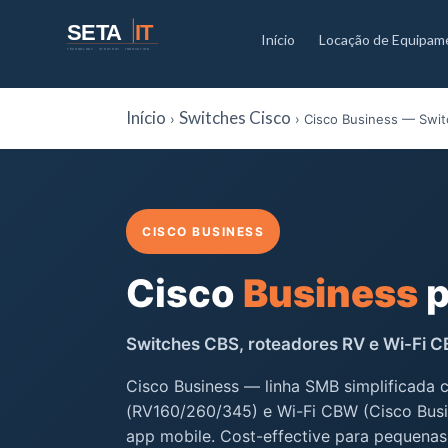
SETA
IT
Início
Locação de Equipam
TECHNOLOGY · STRATEGY · INNOVATION
Início
Switches Cisco
›
› Cisco Business — Swit
CISCO BUSINESS
Cisco
Business
p
Switches CBS, roteadores RV e Wi-Fi 
Cisco Business — linha SMB simplificada 
(RV160/260/345) e Wi-Fi CBW (Cisco Busi
app mobile. Cost-effective para pequena