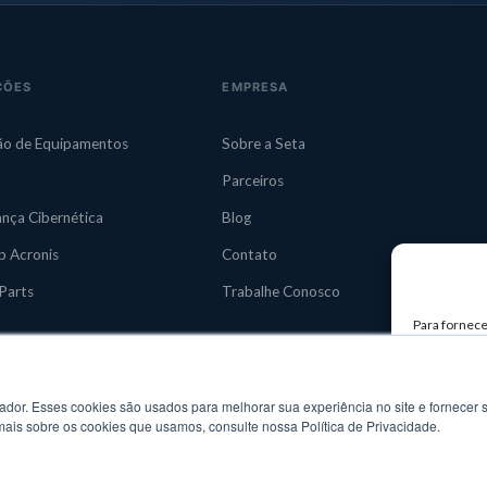
ÇÕES
EMPRESA
ão de Equipamentos
Sobre a Seta
Parceiros
nça Cibernética
Blog
 Acronis
Contato
Parts
Trabalhe Conosco
Para fornece
armazenar e/
tecnologias
exclusivos n
negativamen
or. Esses cookies são usados ​​para melhorar sua experiência no site e fornecer s
mais sobre os cookies que usamos, consulte nossa Política de Privacidade.
ACE
Privacidade
Termos de Uso
P