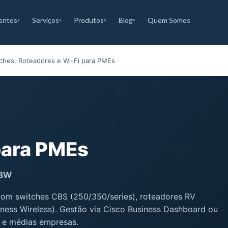
entos
Serviços
Produtos
Blog
Quem Somos
▾
▾
▾
▾
ches, Roteadores e Wi-Fi para PMEs
ara PMEs
CBW
com switches CBS (250/350/series), roteadores RV
ness Wireless). Gestão via Cisco Business Dashboard ou
s e médias empresas.