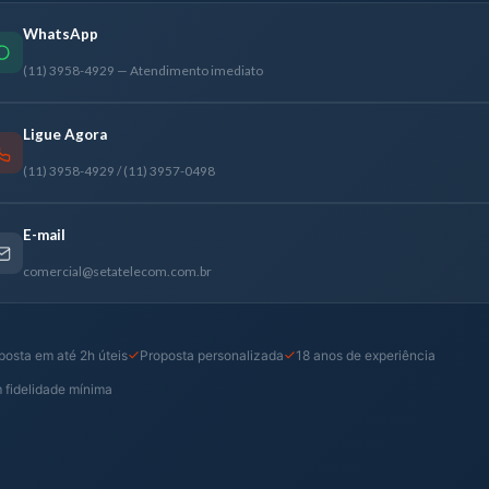
WhatsApp
(11) 3958-4929 — Atendimento imediato
Ligue Agora
(11) 3958-4929 / (11) 3957-0498
E-mail
comercial@setatelecom.com.br
osta em até 2h úteis
Proposta personalizada
18 anos de experiência
 fidelidade mínima