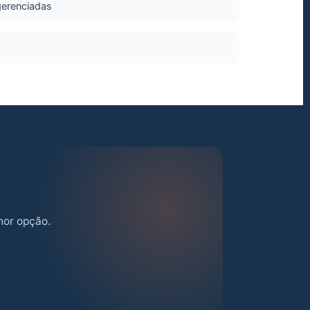
gerenciadas
hor opção.