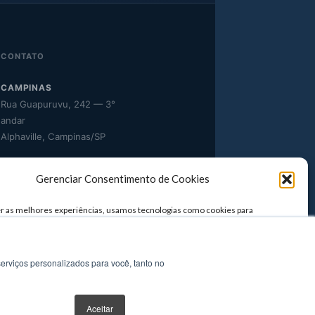
CONTATO
CAMPINAS
Rua Guapuruvu, 242 — 3°
andar
Alphaville, Campinas/SP
TELEFONE
Gerenciar Consentimento de Cookies
(11) 3958-4929 / (11) 3957-
0498
r as melhores experiências, usamos tecnologias como cookies para
ou acessar informações do dispositivo. O consentimento para essas
E-MAIL
 nos permitirá processar dados como comportamento de navegação ou IDs
este site. Não consentir ou retirar o consentimento pode afetar
comercial@setatelecom.com.br
te certos recursos e funções.
erviços personalizados para você, tanto no
ITAR
NEGAR
VER PREFERÊNCIAS
Aceitar
arceiro
Cisco · Dell · Fortinet · Acronis