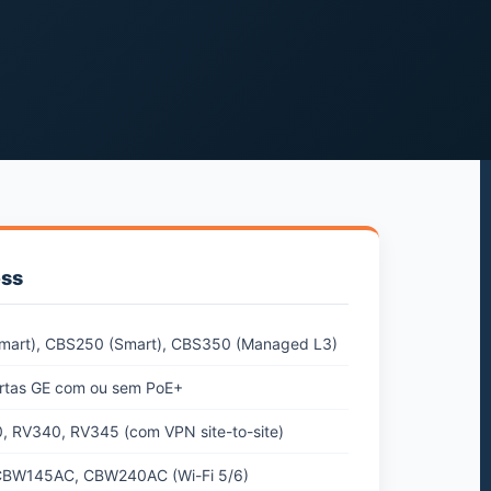
ess
art), CBS250 (Smart), CBS350 (Managed L3)
rtas GE com ou sem PoE+
 RV340, RV345 (com VPN site-to-site)
BW145AC, CBW240AC (Wi-Fi 5/6)