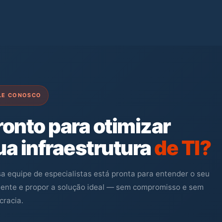
LE CONOSCO
ronto para otimizar
ua infraestrutura
de TI?
a equipe de especialistas está pronta para entender o seu
ente e propor a solução ideal — sem compromisso e sem
cracia.