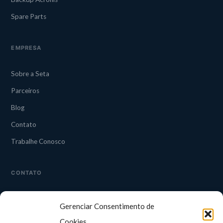
Spare Parts
EMPRESA
Sobre a Seta
Parceiros
Blog
Contato
Trabalhe Conosco
CONTATO
CAMPINAS
Gerenciar Consentimento de
Rua Guapuruvu, 242 — 3° andar
Alphaville, Campinas/SP
Cookies