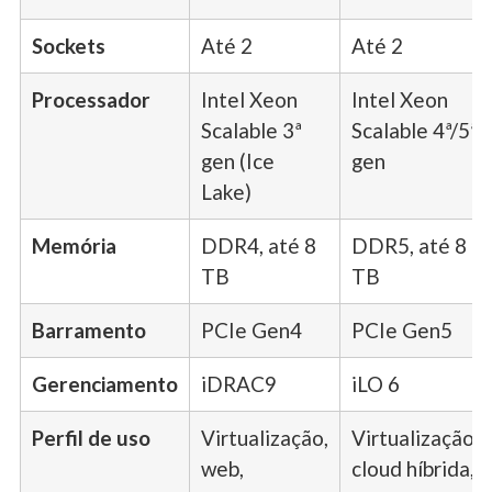
Sockets
Até 2
Até 2
Processador
Intel Xeon
Intel Xeon
Scalable 3ª
Scalable 4ª/5ª
gen (Ice
gen
Lake)
Memória
DDR4, até 8
DDR5, até 8
TB
TB
Barramento
PCIe Gen4
PCIe Gen5
Gerenciamento
iDRAC9
iLO 6
Perfil de uso
Virtualização,
Virtualização,
web,
cloud híbrida,