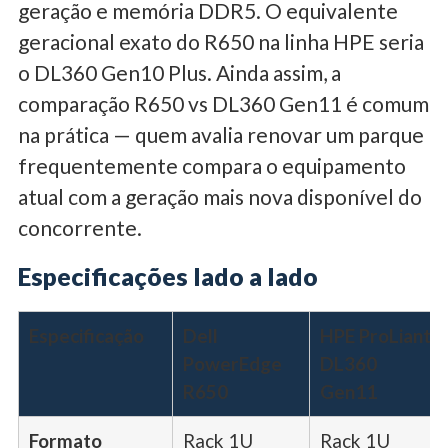
geração e memória DDR5. O equivalente
geracional exato do R650 na linha HPE seria
o DL360 Gen10 Plus. Ainda assim, a
comparação R650 vs DL360 Gen11 é comum
na prática — quem avalia renovar um parque
frequentemente compara o equipamento
atual com a geração mais nova disponível do
concorrente.
Especificações lado a lado
Especificação
Dell
HPE ProLiant
PowerEdge
DL360
R650
Gen11
Formato
Rack 1U
Rack 1U