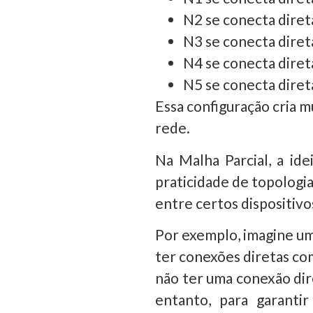
N2 se conecta diret
N3 se conecta diret
N4 se conecta diret
N5 se conecta diret
Essa configuração cria m
rede.
Na Malha Parcial, a id
praticidade de topologia
entre certos dispositivo
Por exemplo, imagine uma
ter conexões diretas com
não ter uma conexão dir
entanto, para garanti