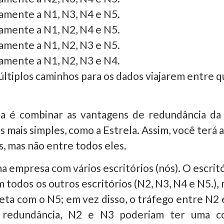
amente a N1, N3, N4 e N5.
amente a N1, N2, N4 e N5.
amente a N1, N2, N3 e N5.
amente a N1, N2, N3 e N4.
últiplos caminhos para os dados viajarem entre q
eia é combinar as vantagens de redundância 
s mais simples, como a Estrela. Assim, você terá
s, mas não entre todos eles.
 empresa com vários escritórios (nós). O escrit
 todos os outros escritórios (N2, N3, N4 e N5.),
eta com o N5; em vez disso, o tráfego entre N2 
r redundância, N2 e N3 poderiam ter uma co