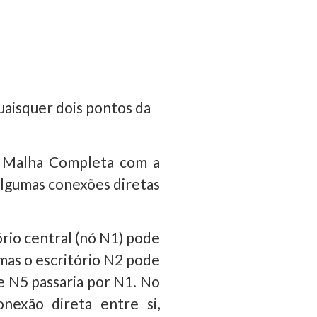
uaisquer dois pontos da
da Malha Completa com a
 algumas conexões diretas
ório central (nó N1) pode
 mas o escritório N2 pode
e N5 passaria por N1. No
nexão direta entre si,