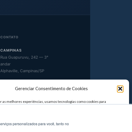
CONTATO
CAMPINAS
Rua Guapuruvu, 242 — 3°
andar
Alphaville, Campinas/SP
TELEFONE
Gerenciar Consentimento de Cookies
(11) 3958-4929 / (11) 3957-
0498
r as melhores experiências, usamos tecnologias como cookies para
ou acessar informações do dispositivo. O consentimento para essas
E-MAIL
 nos permitirá processar dados como comportamento de navegação ou IDs
este site. Não consentir ou retirar o consentimento pode afetar
comercial@setatelecom.com.br
te certos recursos e funções.
erviços personalizados para você, tanto no