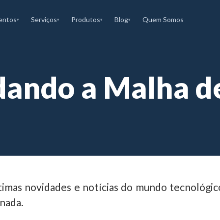
entos
Serviços
Produtos
Blog
Quem Somos
▾
▾
▾
▾
ando a Malha d
timas novidades e notícias do mundo tecnológico!
nada.