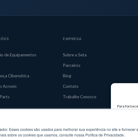
ÇÕES
EMPRESA
ão de Equipamentos
Sobre a Seta
Parceiros
nça Cibernética
Blog
 Acronis
Contato
Parts
Trabalhe Conosco
Para fornece
armazenar e/
tecnologias
exclusivos n
negativamen
or. Esses cookies são usados ​​para melhorar sua experiência no site e fornecer s
mais sobre os cookies que usamos, consulte nossa Política de Privacidade.