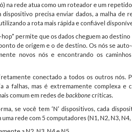
 (nó) na rede atua como um roteador e um repetid
m dispositivo precisa enviar dados, a malha de
tilizando a rota mais rápida e confiável disponíve
i-hop” permite que os dados cheguem ao destino
ponto de origem e o de destino. Os nós se auto
mente novos nós e encontrando os caminhos 
iretamente conectado a todos os outros nós. Po
cia a falhas, mas é extremamente complexa e 
 mais comum em redes de
backbone
críticas.
rma, se você tem ‘N’ dispositivos, cada disposi
m uma rede com 5 computadores (N1, N2, N3, N4, 
amente a N2, N3, N4 e N5.