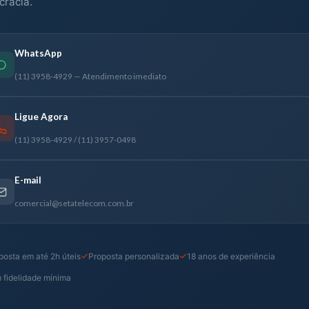
cracia.
WhatsApp
(11) 3958-4929 — Atendimento imediato
Ligue Agora
(11) 3958-4929 / (11) 3957-0498
E-mail
comercial@setatelecom.com.br
osta em até 2h úteis
Proposta personalizada
18 anos de experiência
 fidelidade mínima