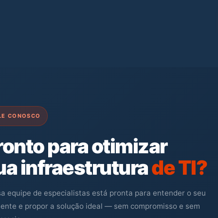
LE CONOSCO
ronto para otimizar
ua infraestrutura
de TI?
a equipe de especialistas está pronta para entender o seu
ente e propor a solução ideal — sem compromisso e sem