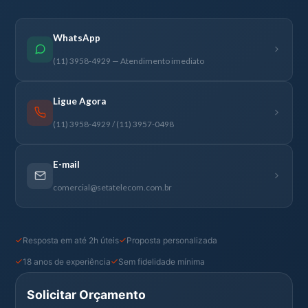
WhatsApp
(11) 3958-4929 — Atendimento imediato
Ligue Agora
(11) 3958-4929 / (11) 3957-0498
E-mail
comercial@setatelecom.com.br
Resposta em até 2h úteis
Proposta personalizada
18 anos de experiência
Sem fidelidade mínima
Solicitar Orçamento