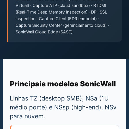
Virtual) · Capture ATP (cloud sandbox) · RTDMI
(Real-Time Deep Memory Inspection) · DPI-SSL
inspection · Capture Client (EDR endpoint) ·
Capture Security Center (gerenciamento cloud) ·
SonicWall Cloud Edge (SASE)
Principais modelos SonicWall
Linhas TZ (desktop SMB), NSa (1U
médio porte) e NSsp (high-end). NSv
para nuvem.