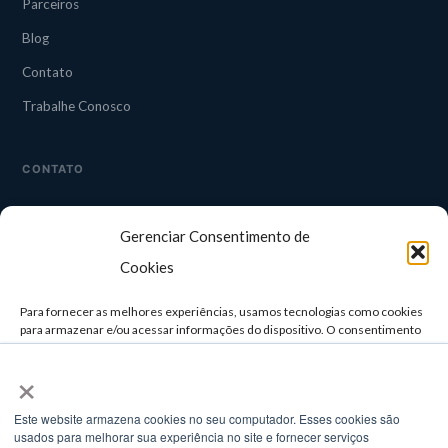
Parceiros
Blog
Contato
Trabalhe Conosco
CONTATO
CAMPINAS
Gerenciar Consentimento de
Rua Guapuruvu, 242 — 3° andar
Alphaville, Campinas/SP
Cookies
TELEFONE
Para fornecer as melhores experiências, usamos tecnologias como cookies
(11) 3958-4929 / (11) 3957-0498
para armazenar e/ou acessar informações do dispositivo. O consentimento
para essas tecnologias nos permitirá processar dados como comportamento
×
de navegação ou IDs exclusivos neste site. Não consentir ou retirar o
E-MAIL
consentimento pode afetar negativamente certos recursos e funções.
comercial@setatelecom.com.br
Este website armazena cookies no seu computador. Esses cookies são
usados ​​para melhorar sua experiência no site e fornecer serviços
ACEITAR