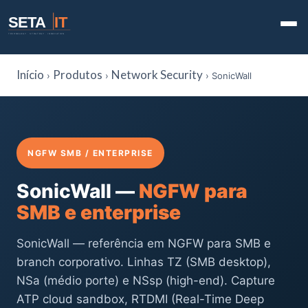
SETA
IT
TECHNOLOGY · STRATEGY · INNOVATION
Início
Produtos
Network Security
›
›
› SonicWall
NGFW SMB / ENTERPRISE
SonicWall —
NGFW para
SMB e enterprise
SonicWall — referência em NGFW para SMB e
branch corporativo. Linhas TZ (SMB desktop),
NSa (médio porte) e NSsp (high-end). Capture
ATP cloud sandbox, RTDMI (Real-Time Deep