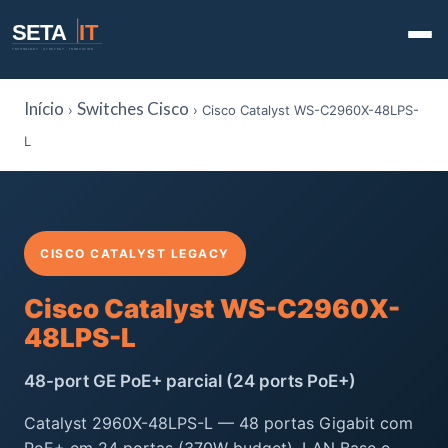
SETA
IT
TECHNOLOGY · STRATEGY · INNOVATION
Início
Switches Cisco
›
› Cisco Catalyst WS-C2960X-48LPS-
L
CISCO CATALYST LEGACY
Cisco Catalyst WS-C2960X-
48LPS-L
48-port GE PoE+ parcial (24 ports PoE+)
Catalyst 2960X-48LPS-L — 48 portas Gigabit com