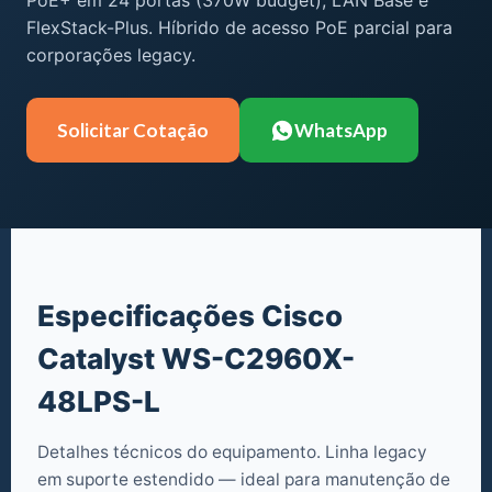
PoE+ em 24 portas (370W budget), LAN Base e
FlexStack-Plus. Híbrido de acesso PoE parcial para
corporações legacy.
Solicitar Cotação
WhatsApp
Especificações Cisco
Catalyst WS-C2960X-
48LPS-L
Detalhes técnicos do equipamento. Linha legacy
em suporte estendido — ideal para manutenção de